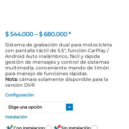
Price
$
544.000
–
$
680.000
*
range:
Sistema de grabación dual para motocicleta
con pantalla táctil de 5.5″, función CarPlay /
$ 544.000
Android Auto inalámbrico, fácil y rápida
through
gestión de mensajes y control de sistemas
multimedia, conveniente mando de timón
$ 680.000
para manejo de funciones rápidas.
Nota:
cámara solamente disponible para la
versión DVR
Configuración
Instalación
Con instalacion
Sin Instalación