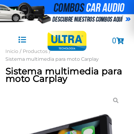
Ir
al
contenido
Cart
0
Inicio
/
Productos
/
Sistema multimedia para moto Carplay
Sistema multimedia para
moto Carplay