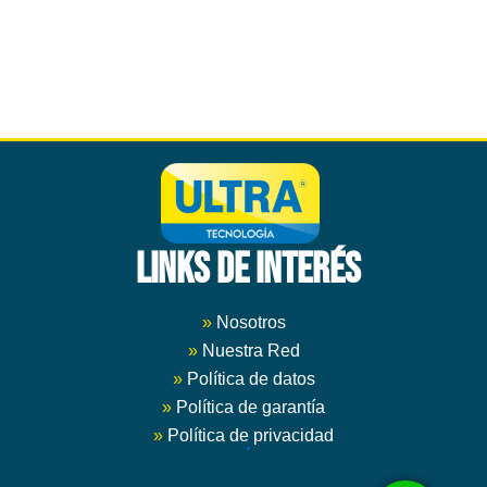
múltiples
$ 140.000
variantes.
Las
opciones
se
pueden
elegir
en
la
página
LINKS DE INTERÉS
de
producto
»
Nosotros
»
Nuestra Red
»
Política de datos
»
Política de garantía
»
Política de privacidad