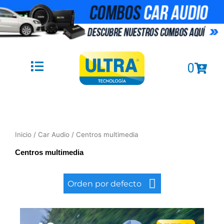
Ir
al
contenido
Cart
0
Inicio
/
Car Audio
/ Centros multimedia
Centros multimedia