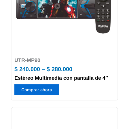
en
la
página
de
producto
UTR-MP90
Price
$
240.000
–
$
280.000
Estéreo Multimedia con pantalla de 4″
range:
Este
$ 240.000
Comprar ahora
producto
through
tiene
múltiples
$ 280.000
variantes.
Las
opciones