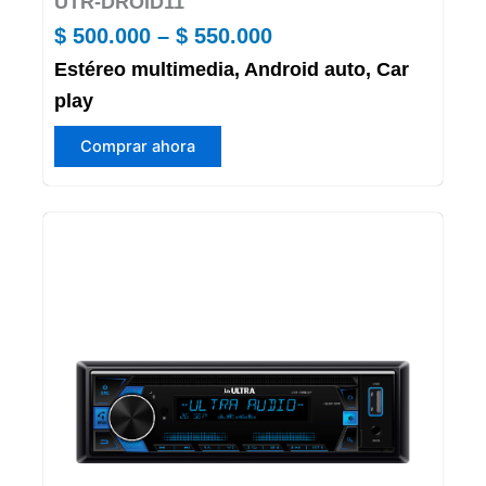
UTR-DROID11
Price
$
500.000
–
$
550.000
Estéreo multimedia, Android auto, Car
range:
play
$ 500.000
Este
through
Comprar ahora
producto
$ 550.000
tiene
múltiples
variantes.
Las
opciones
se
pueden
elegir
en
la
página
de