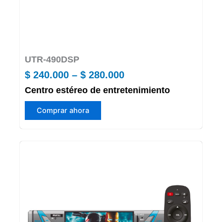
producto
UTR-490DSP
Price
$
240.000
–
$
280.000
Centro estéreo de entretenimiento
range:
Este
$ 240.000
Comprar ahora
producto
through
tiene
múltiples
$ 280.000
variantes.
Las
opciones
se
pueden
elegir