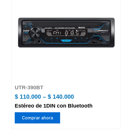
se
pueden
elegir
en
la
página
de
producto
UTR-390BT
Price
$
110.000
–
$
140.000
Estéreo de 1DIN con Bluetooth
range:
Este
$ 110.000
Comprar ahora
producto
through
tiene