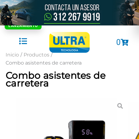
Ir
al
contenido
Cart
0
Inicio
/
Productos
/
Combo asistentes de carretera
Combo asistentes de
carretera