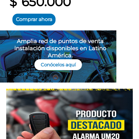
$
650.000
Comprar ahora
Este
producto
Amplia red de puntos de venta
tiene
instalación disponibles en Latino
múltiples
América.
variantes.
Conócelos aquí
Las
opciones
se
pueden
elegir
en
la
página
de
producto