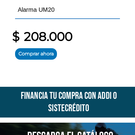
Alarma UM20
$
208.000
Comprar ahora
Este
producto
tiene
múltiples
FINANCIA TU COMPRA CON ADDI O
variantes.
Las
SISTECRÉDITO
opciones
se
pueden
elegir