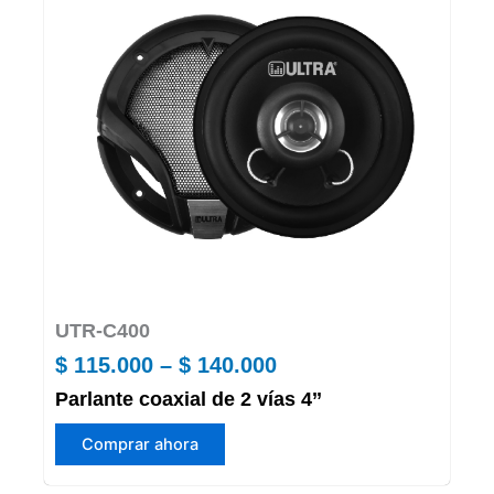
UTR-C400
Price
$
115.000
–
$
140.000
Parlante coaxial de 2 vías 4’’
range:
Este
$ 115.000
Comprar ahora
producto
through
tiene