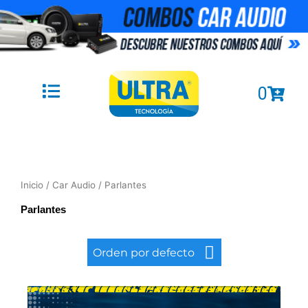
Ir
al
contenido
Cart
0
Inicio
/
Car Audio
/ Parlantes
Parlantes