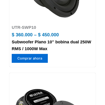
producto
UTR-SWP10
Price
$
360.000
–
$
450.000
Subwoofer Plano 10″ bobina dual 250W
range:
RMS / 1000W Max
$ 360.000
Este
through
Comprar ahora
producto
$ 450.000
tiene
múltiples
variantes.
Las
opciones
se
pueden