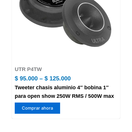
elegir
en
la
página
de
producto
UTR P4TW
Price
$
95.000
–
$
125.000
Tweeter chasis aluminio 4″ bobina 1″
range:
para open show 250W RMS / 500W max
$ 95.000
Este
through
Comprar ahora
producto
$ 125.000
tiene
múltiples
variantes.