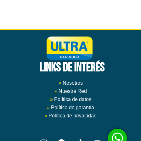
Las
opciones
se
pueden
elegir
en
la
página
LINKS DE INTERÉS
de
producto
»
Nosotros
»
Nuestra Red
»
Política de datos
»
Política de garantía
»
Política de privacidad
Instagram
Facebook
Youtube