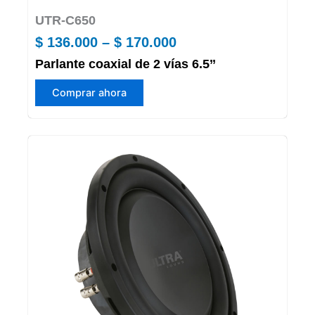
UTR-C650
Price
$
136.000
–
$
170.000
Parlante coaxial de 2 vías 6.5’’
range:
Este
$ 136.000
Comprar ahora
producto
through
tiene
múltiples
$ 170.000
variantes.
Las
opciones
se
pueden
elegir
en
la
página
de