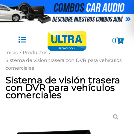
Ir
al
contenido
Cart
0
Inicio
/
Productos
/
Sistema de visión trasera con DVR para vehículos
comerciales
Sistema de visión trasera
con DVR para vehículos
comerciales