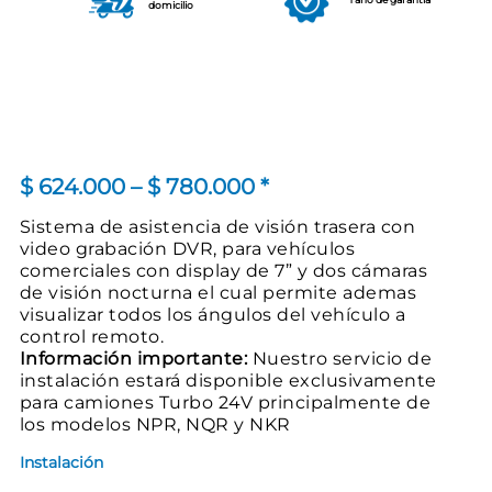
domicilio
Price
$
624.000
–
$
780.000
*
range:
Sistema de asistencia de visión trasera con
video grabación DVR, para vehículos
$ 624.000
comerciales con display de 7” y dos cámaras
through
de visión nocturna el cual permite ademas
visualizar todos los ángulos del vehículo a
$ 780.000
control remoto.
Información importante:
Nuestro servicio de
instalación estará disponible exclusivamente
para camiones Turbo 24V principalmente de
los modelos NPR, NQR y NKR
Instalación