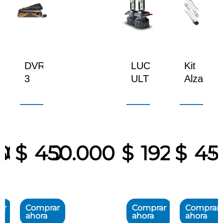
r
DVR
LUCES
Kit
3
ULT
Alzavidri
n
Canales
LED
trasero
tipo
32W-
eléctrico
espejo
v1-
universa
9.66″
8,000LM
2P
Touch
0
60.000
$
450.000
$
192.000
$
45
Screen
ar
Comprar
Comprar
Comprar
ahora
ahora
ahora
Este
Este