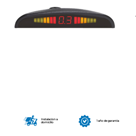
Instalacion a
1 año de garantia
domicilio