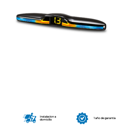
Instalacion a
1 año de garantia
domicilio