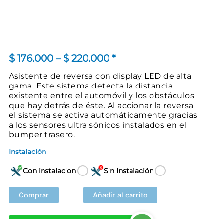
Price
$
176.000
–
$
220.000
*
range:
Asistente de reversa con display LED de alta
gama. Este sistema detecta la distancia
$ 176.000
existente entre el automóvil y los obstáculos
through
que hay detrás de éste. Al accionar la reversa
el sistema se activa automáticamente gracias
$ 220.000
a los sensores ultra sónicos instalados en el
bumper trasero.
Instalación
Con instalacion
Sin Instalación
Comprar
Añadir al carrito