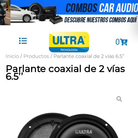
Ir
al
contenido
Cart
0
Inicio
/
Productos
/
Parlante coaxial de 2 vías 6.5’’
Parlante coaxial de 2 vías
6.5’’