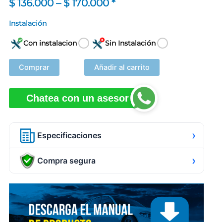
Price
$
136.000
–
$
170.000
*
range:
Instalación
$ 136.000
Con instalacion
Sin Instalación
through
$ 170.000
Comprar
Añadir al carrito
Chatea con un asesor
›
Especificaciones
›
Compra segura