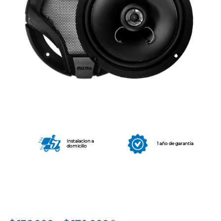
Instalacion a
1 año de garantia
domicilio