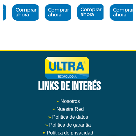
Comprar
ar
Comprar
Comprar
Comprar
ahora
ahora
ahora
ahora
Este
Este
producto
producto
tiene
tiene
múltiples
múltiples
variantes.
variantes.
Las
Las
opciones
opciones
se
se
pueden
pueden
LINKS DE INTERÉS
elegir
elegir
en
en
la
la
»
Nosotros
página
página
»
Nuestra Red
de
de
»
Política de datos
producto
producto
»
Política de garantía
»
Política de privacidad