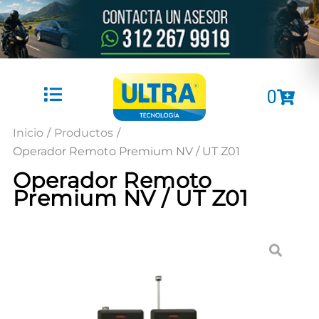
Ir
al
contenido
Cart
0
Inicio
/
Productos
/
Operador Remoto Premium NV / UT Z01
Operador Remoto
Premium NV / UT Z01