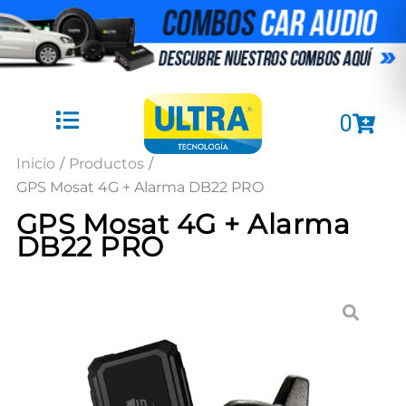
Ir
al
contenido
Cart
0
Inicio
/
Productos
/
GPS Mosat 4G + Alarma DB22 PRO
GPS Mosat 4G + Alarma
DB22 PRO