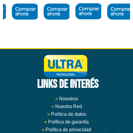
Comprar
ar
Comprar
Comprar
Comprar
ahora
ahora
ahora
ahora
Este
Este
producto
producto
tiene
tiene
múltiples
múltiples
variantes.
variantes.
Las
Las
opciones
opciones
se
se
pueden
pueden
LINKS DE INTERÉS
elegir
elegir
en
en
la
la
»
Nosotros
página
página
»
Nuestra Red
de
de
»
Política de datos
producto
producto
»
Política de garantía
»
Política de privacidad