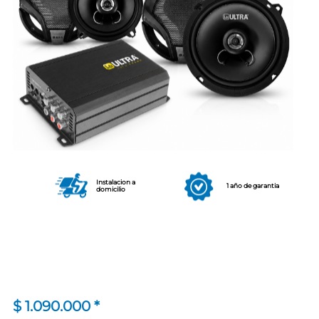
Instalacion a
1 año de garantia
domicilio
$
1.090.000
*