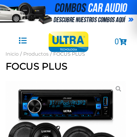
Ir
al
contenido
Cart
0
Inicio
/
Productos
/
FOCUS PLUS
FOCUS PLUS