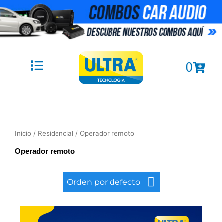
Ir
al
contenido
Cart
0
Inicio
/
Residencial
/ Operador remoto
Operador remoto