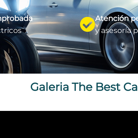
mprobada
Atención p
tricos
y asesoría 
Galeria
The Best Ca