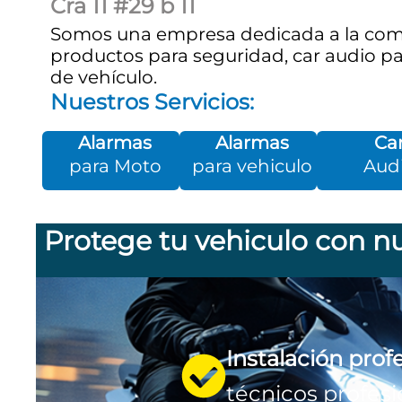
Cra 11 #29 b 11
Somos una empresa dedicada a la come
productos para seguridad, car audio pa
de vehículo.
Nuestros Servicios:
Alarmas
Alarmas
Ca
para Moto
para vehiculo
Aud
Protege tu vehiculo con nu
Instalación prof
técnicos profesi