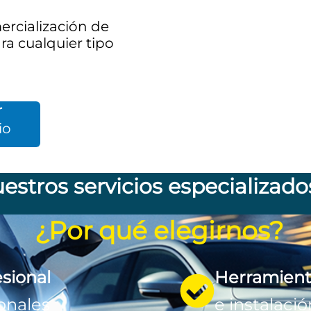
rcialización de
ra cualquier tipo
r
io
estros servicios especializado
¿Por qué elegirnos?
esional
Herramient
onales
e instalaci