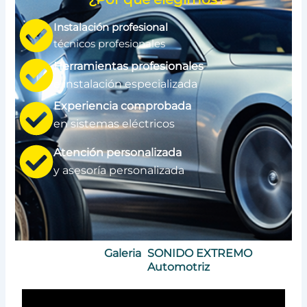
Instalación profesional
técnicos profesionales
Herramientas profesionales
e instalación especializada
Experiencia comprobada
en sistemas eléctricos
Atención personalizada
y asesoría personalizada
Galeria
SONIDO EXTREMO
Automotriz