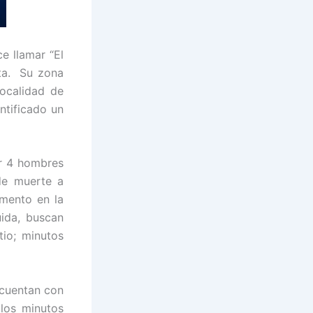
e llamar “El
lta. Su zona
localidad de
ntificado un
or 4 hombres
de muerte a
omento en la
ida, buscan
tio; minutos
cuentan con
ulos minutos