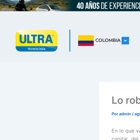
Ir
al
contenido
COLOMBIA
Lo ro
Por
admin
/
ag
En lo que v
capital de