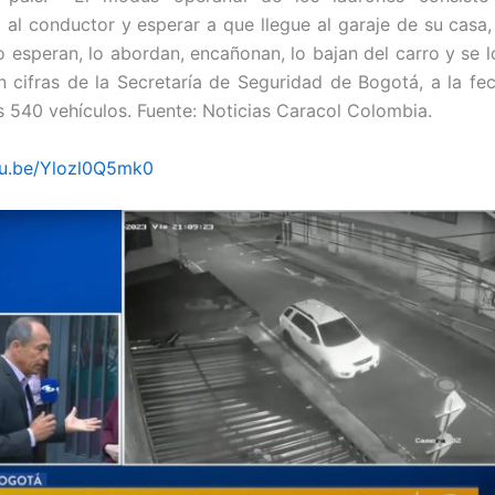
 al conductor y esperar a que llegue al garaje de su casa
o esperan, lo abordan, encañonan, lo bajan del carro y se 
 cifras de la Secretaría de Seguridad de Bogotá, a la fe
 540 vehículos. Fuente: Noticias Caracol Colombia.
tu.be/Ylozl0Q5mk0