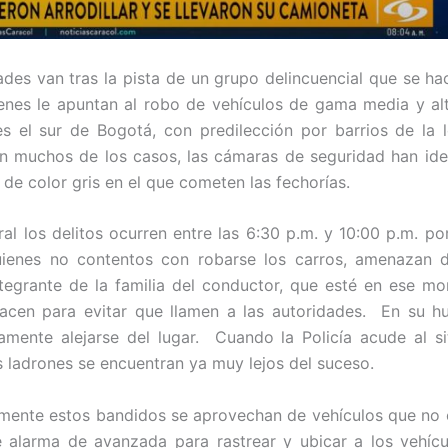
ades van tras la pista de un grupo delincuencial que se hac
ienes le apuntan al robo de vehículos de gama media y a
s el sur de Bogotá, con predilección por barrios de la 
 muchos de los casos, las cámaras de seguridad han ide
 de color gris en el que cometen las fechorías.
ral los delitos ocurren entre las 6:30 p.m. y 10:00 p.m. p
ienes no contentos con robarse los carros, amenazan 
ntegrante de la familia del conductor, que esté en ese m
acen para evitar que llamen a las autoridades. En su hu
mente alejarse del lugar. Cuando la Policía acude al si
s ladrones se encuentran ya muy lejos del suceso.
mente estos bandidos se aprovechan de vehículos que no 
 alarma de avanzada para rastrear y ubicar a los vehíc