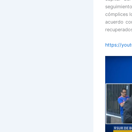
seguimiento
cómplices l
acuerdo con
recuperados
https://you