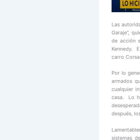
Las autorid
Garaje”, qu
de acción e
Kennedy. En
carro Corsa
Por lo gene
armados qu
cualquier i
casa. Lo h
desesperada
después, lo
Lamentable
sistemas de